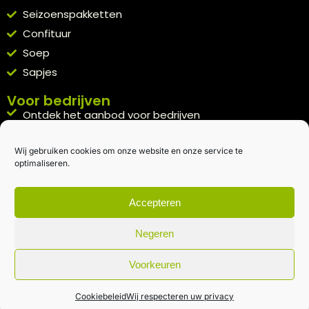
Seizoenspakketten
Confituur
Soep
Sapjes
Voor bedrijven
Ontdek het aanbod voor bedrijven
A la carte
Wij gebruiken cookies om onze website en onze service te
Kennismakingspakket aanvragen
optimaliseren.
Blijft op de hoogte
Rechtstreeks van het veld naar je inbox.
Accepteren
Inschrijven nieuwsbrief
Negeren
Voorkeuren
Algemene voorwaarden
|
Privacybeleid
| gemaakt met
door
creativitijd
Cookiebeleid
Wij respecteren uw privacy