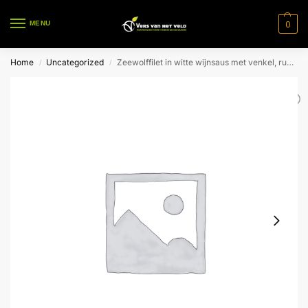
0
MENU
Home
Uncategorized
Zeewolffilet in witte wijnsaus met venkel, rucola en gebakken patatjes voor 1 pers.
/
/