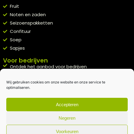
Fruit
Noten en zaden
Seizoenspakketten
Confituur
Soep
Sapjes
Voor bedrijven
Ontdek het aanbod voor bedrijven
A la carte
Wij gebruiken cookies om onze website en onze service te
Kennismakingspakket aanvragen
optimaliseren.
Blijft op de hoogte
Rechtstreeks van het veld naar je inbox.
Accepteren
Inschrijven nieuwsbrief
Negeren
Voorkeuren