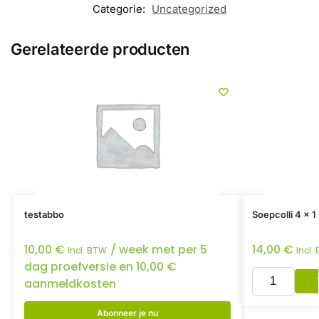
Categorie:
Uncategorized
Gerelateerde producten
testabbo
Soepcolli 4 x 1 
10,00
€
/ week met per 5
14,00
€
Incl. BTW
Incl.
dag proefversie en
10,00
€
aanmeldkosten
Abonneer je nu