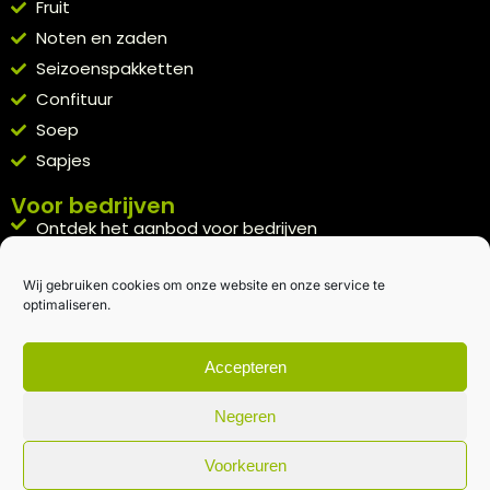
Fruit
Noten en zaden
Seizoenspakketten
Confituur
Soep
Sapjes
Voor bedrijven
Ontdek het aanbod voor bedrijven
A la carte
Wij gebruiken cookies om onze website en onze service te
Kennismakingspakket aanvragen
optimaliseren.
Blijft op de hoogte
Rechtstreeks van het veld naar je inbox.
Accepteren
Inschrijven nieuwsbrief
Negeren
Voorkeuren
Algemene voorwaarden
|
Privacybeleid
| gemaakt met
door