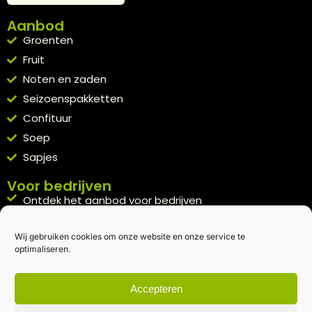
Aanbod
Groenten
Fruit
Noten en zaden
Seizoenspakketten
Confituur
Soep
Sapjes
Voor bedrijven
Ontdek het aanbod voor bedrijven
A la carte
Wij gebruiken cookies om onze website en onze service te
Kennismakingspakket aanvragen
optimaliseren.
Blijft op de hoogte
Rechtstreeks van het veld naar je inbox.
Accepteren
Inschrijven nieuwsbrief