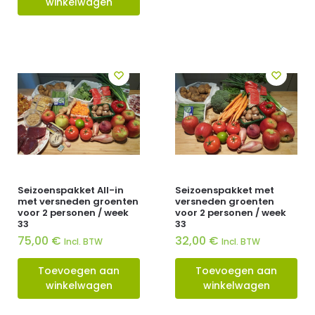
winkelwagen
Seizoenspakket All-in
Seizoenspakket met
met versneden groenten
versneden groenten
voor 2 personen / week
voor 2 personen / week
33
33
75,00
€
32,00
€
Incl. BTW
Incl. BTW
Toevoegen aan
Toevoegen aan
winkelwagen
winkelwagen