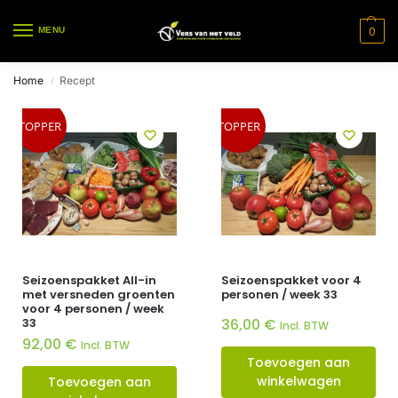
0
MENU
Home
Recept
/
TOPPER
TOPPER
Seizoenspakket All-in
Seizoenspakket voor 4
met versneden groenten
personen / week 33
voor 4 personen / week
33
36,00
€
Incl. BTW
92,00
€
Incl. BTW
Toevoegen aan
winkelwagen
Toevoegen aan