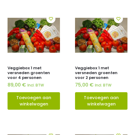
Veggiebox 1 met
Veggiebox 1 met
versneden groenten
versneden groenten
voor 4 personen
voor 2 personen
89,00
€
75,00
€
Incl. BTW
Incl. BTW
Toevoegen aan
Toevoegen aan
winkelwagen
winkelwagen