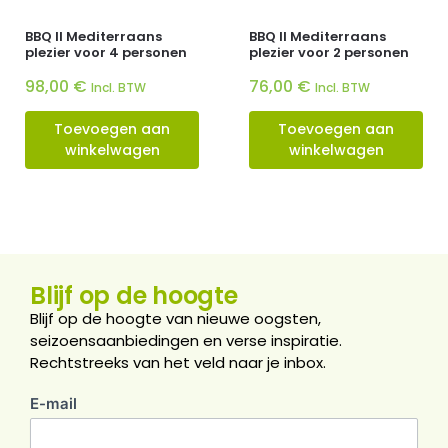
BBQ II Mediterraans
BBQ II Mediterraans
plezier voor 4 personen
plezier voor 2 personen
98,00
€
76,00
€
Incl. BTW
Incl. BTW
Toevoegen aan
Toevoegen aan
winkelwagen
winkelwagen
Blijf op de hoogte
Blijf op de hoogte van nieuwe oogsten,
seizoensaanbiedingen en verse inspiratie.
Rechtstreeks van het veld naar je inbox.
E-mail
nieuwsbrief