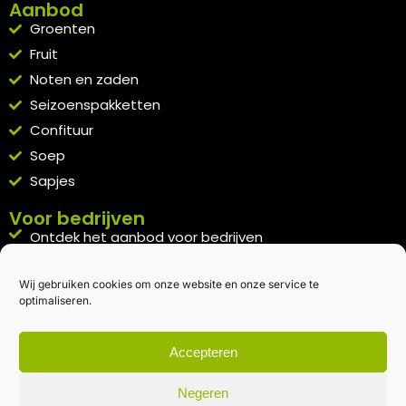
Aanbod
Groenten
Fruit
Noten en zaden
Seizoenspakketten
Confituur
Soep
Sapjes
Voor bedrijven
Ontdek het aanbod voor bedrijven
A la carte
Wij gebruiken cookies om onze website en onze service te
Kennismakingspakket aanvragen
optimaliseren.
Blijft op de hoogte
Rechtstreeks van het veld naar je inbox.
Accepteren
Inschrijven nieuwsbrief
Negeren