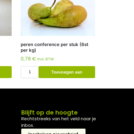
peren conference per stuk (6st
per kg)
0,78
€
Incl. BTW
Toevoegen aan
winkelwagen
Blijft op de hoogte
Rechtstreeks van het veld naar je
inbox.