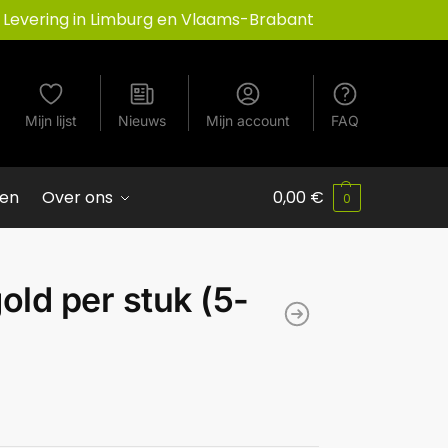
Levering in Limburg en Vlaams-Brabant
Mijn lijst
Nieuws
Mijn account
FAQ
ven
Over ons
0,00
€
0
old per stuk (5-