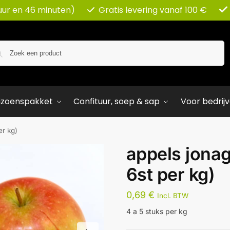
uur en 46 minuten)
Gratis levering vanaf 100 €
Zoeken
izoenspakket
Confituur, soep & sap
Voor bedrij
er kg)
appels jonag
6st per kg)
0,69
€
Incl. BTW
4 a 5 stuks per kg