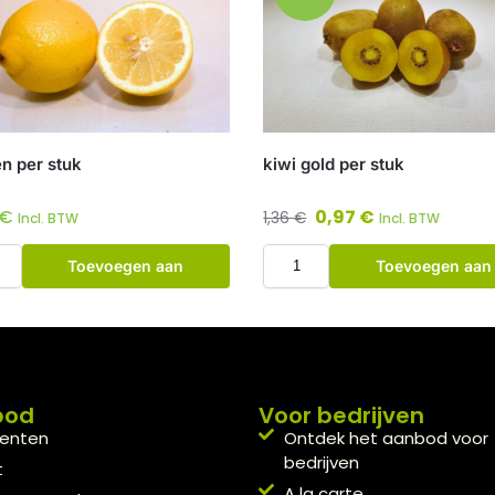
en per stuk
kiwi gold per stuk
€
0,97
€
1,36
€
Incl. BTW
Incl. BTW
Toevoegen aan
Toevoegen aan
winkelwagen
winkelwagen
bod
Voor bedrijven
enten
Ontdek het aanbod voor
bedrijven
t
A la carte