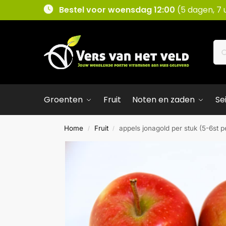
Bestel voor woensdag 12:00
(5 dagen, 7 
Groenten
Fruit
Noten en zaden
Se
Home
Fruit
appels jonagold per stuk (5-6st p
/
/