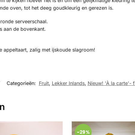
 te kijken hoever het is en om een gelijkmatige kleuring te
mde oven, tot het deeg goudkleurig en gerezen is.
 ronde serveerschaal.
ls aan de bovenkant.
 appeltaart, zalig met ijskoude slagroom!
7
Categorieën:
Fruit
,
Lekker Inlands
,
Nieuw! 'À la carte'- f
en
-29%