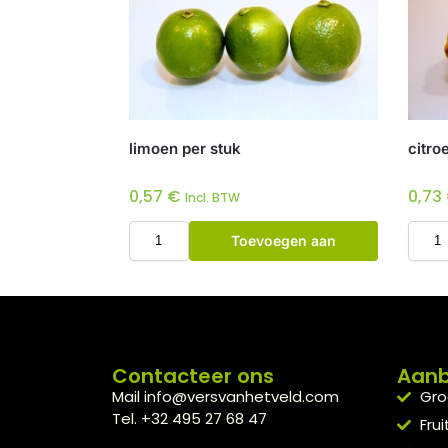
limoen per stuk
citro
0,57
€
0,73
Incl. BTW
Toevoegen aan
winkelwagen
Contacteer ons
Aan
Mail info@versvanhetveld.com
Gro
Tel. +32 495 27 68 47
Frui