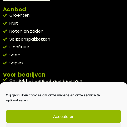
Aanbod
Groenten
Fruit
Noten en zaden
Seizoenspakketten
Confituur
Soep
Sapjes
Voor bedrijven
Ontdek het aanbod voor bedrijven
A la carte
Wij gebruiken cookies om onze website en onze service te
Kennismakingspakket aanvragen
optimaliseren.
Blijft op de hoogte
Rechtstreeks van het veld naar je inbox.
Accepteren
Inschrijven nieuwsbrief