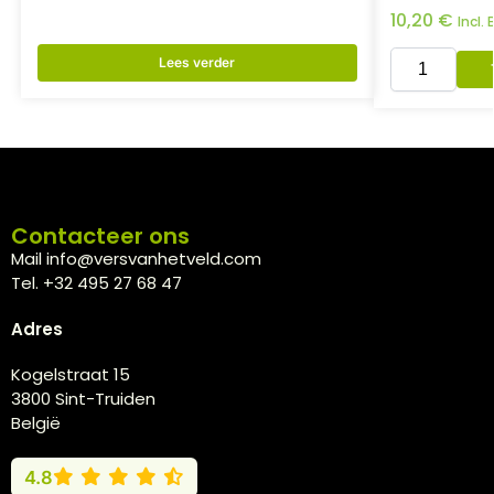
10,20
€
Incl.
Lees verder
Contacteer ons
Mail info@versvanhetveld.com
Tel. +32 495 27 68 47
Adres
Kogelstraat 15
3800 Sint-Truiden
België
4.8