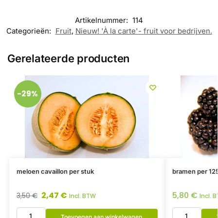
Artikelnummer:
114
Categorieën:
Fruit
,
Nieuw! 'À la carte'- fruit voor bedrijven.
Gerelateerde producten
-29%
meloen cavaillon per stuk
bramen per 12
2,47
€
5,80
€
3,50
€
Incl. BTW
Incl. 
Toevoegen aan winkelwagen