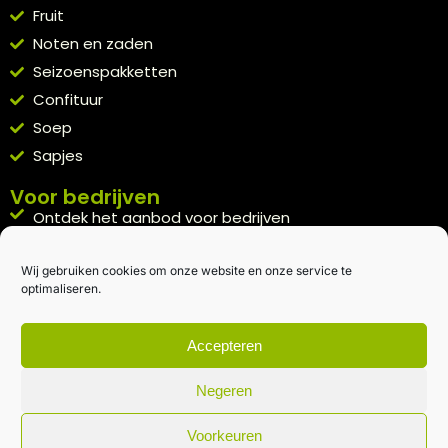
Fruit
Noten en zaden
Seizoenspakketten
Confituur
Soep
Sapjes
Voor bedrijven
Ontdek het aanbod voor bedrijven
A la carte
Wij gebruiken cookies om onze website en onze service te
Kennismakingspakket aanvragen
optimaliseren.
Blijft op de hoogte
Rechtstreeks van het veld naar je inbox.
Accepteren
Inschrijven nieuwsbrief
Negeren
Voorkeuren