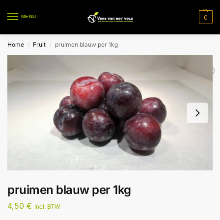
0
MENU
Home
Fruit
pruimen blauw per 1kg
/
/
pruimen blauw per 1kg
4,50
€
Incl. BTW