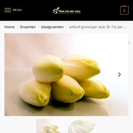
0
MENU
Home
Groenten
bladgroenten
witloof grond per stuk (6-7st per kg)
/
/
/