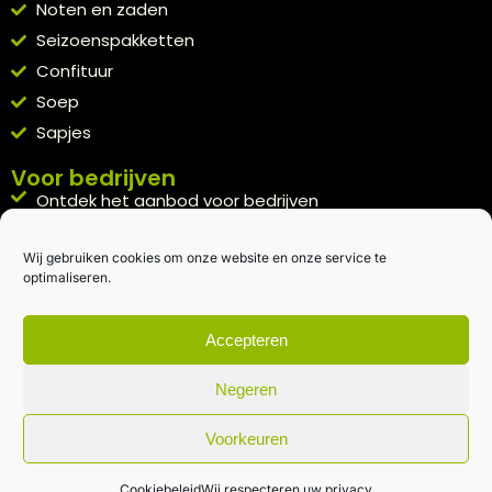
Noten en zaden
Seizoenspakketten
Confituur
Soep
Sapjes
Voor bedrijven
Ontdek het aanbod voor bedrijven
A la carte
Wij gebruiken cookies om onze website en onze service te
Kennismakingspakket aanvragen
optimaliseren.
Blijft op de hoogte
Rechtstreeks van het veld naar je inbox.
Accepteren
Inschrijven nieuwsbrief
Negeren
Voorkeuren
Algemene voorwaarden
|
Privacybeleid
| gemaakt met
door
creativitijd
Cookiebeleid
Wij respecteren uw privacy