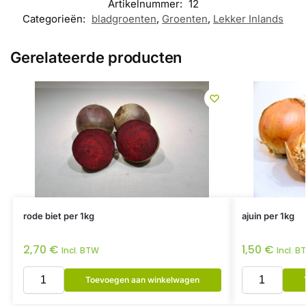
Artikelnummer:
12
Categorieën:
bladgroenten
,
Groenten
,
Lekker Inlands
Gerelateerde producten
rode biet per 1kg
ajuin per 1kg
2,70
€
1,50
€
Incl. BTW
Incl. B
Toevoegen aan winkelwagen