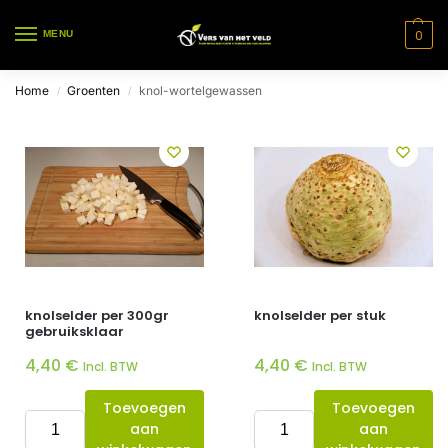
0
MENU
Home
Groenten
knol-wortelgewassen
/
/
knolselder per 300gr
knolselder per stuk
gebruiksklaar
4,40
€
4,40
€
Incl. BTW
Incl. BTW
Toevoegen
Toevoegen
aan
aan