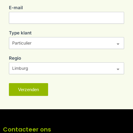
E-mail
nieuwsbrief
Type klant
Regio
Verzenden
Contacteer ons