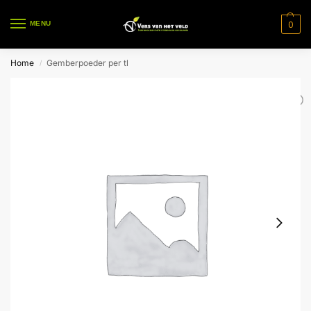
0
MENU
Home
Gemberpoeder per tl
/