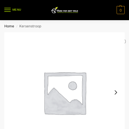
0
MENU
Home
Kersenstroop
/