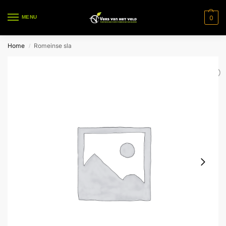
0
MENU
Home
Romeinse sla
/