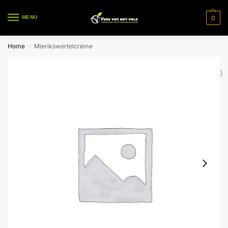
0
MENU
Home
Mierikswortelcrème
/