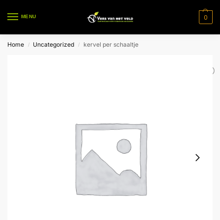
0
MENU
Home
Uncategorized
kervel per schaaltje
/
/