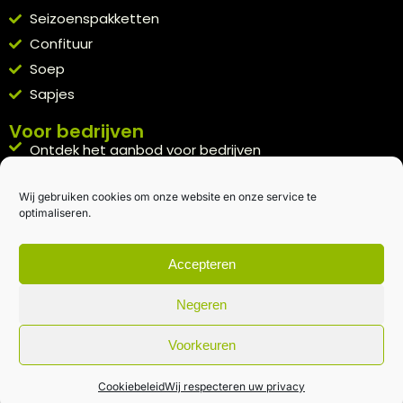
Seizoenspakketten
Confituur
Soep
Sapjes
Voor bedrijven
Ontdek het aanbod voor bedrijven
A la carte
Wij gebruiken cookies om onze website en onze service te
Kennismakingspakket aanvragen
optimaliseren.
Blijft op de hoogte
Rechtstreeks van het veld naar je inbox.
Accepteren
Inschrijven nieuwsbrief
Negeren
Voorkeuren
Algemene voorwaarden
|
Privacybeleid
| gemaakt met
door
creativitijd
Cookiebeleid
Wij respecteren uw privacy