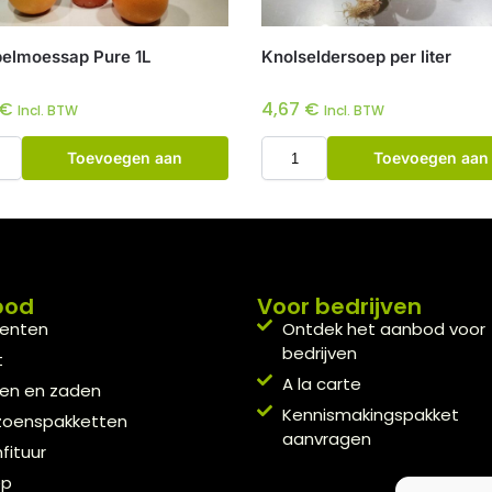
elmoessap Pure 1L
Knolseldersoep per liter
€
4,67
€
Incl. BTW
Incl. BTW
Toevoegen aan
Toevoegen aan
winkelwagen
winkelwagen
bod
Voor bedrijven
enten
Ontdek het aanbod voor
bedrijven
t
A la carte
en en zaden
Kennismakingspakket
zoenspakketten
aanvragen
fituur
ep