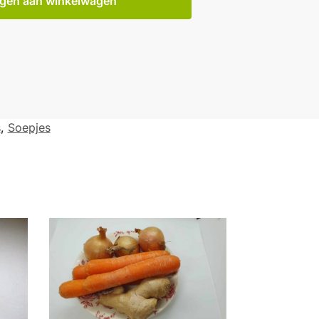
gen aan winkelwagen
s
,
Soepjes