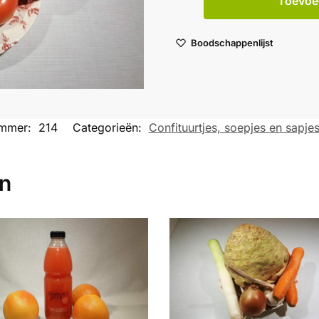
Toevoe
Boodschappenlijst
ummer:
214
Categorieën:
Confituurtjes, soepjes en sapje
en