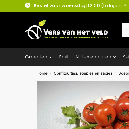
Bestel voor woensdag 12:00
(5 dagen, 8 
Groenten
Fruit
Noten en zaden
Se
Home
Confituurtjes, soepjes en sapjes
Soepj
/
/