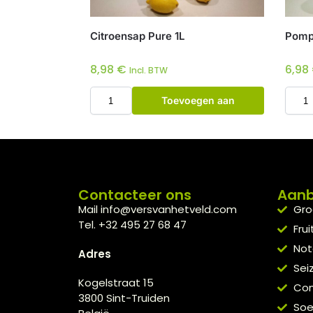
Citroensap Pure 1L
Pomp
8,98
€
6,98
Incl. BTW
Toevoegen aan
winkelwagen
Contacteer ons
Aan
Mail info@versvanhetveld.com
Gro
Tel. +32 495 27 68 47
Frui
Not
Adres
Sei
Kogelstraat 15
Con
3800 Sint-Truiden
So