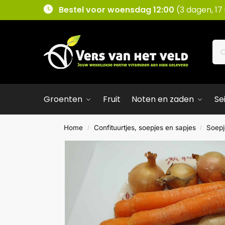
Bestel voor woensdag 12:00
(3 dagen, 17
Groenten
Fruit
Noten en zaden
Se
Home
Confituurtjes, soepjes en sapjes
Soepj
/
/