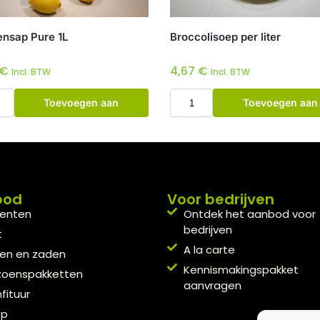
ensap Pure 1L
Broccolisoep per liter
€
4,67
€
Incl. BTW
Incl. BTW
Toevoegen aan
Toevoegen aan
winkelwagen
winkelwagen
bod
Voor bedrijven
enten
Ontdek het aanbod voor
bedrijven
t
A la carte
en en zaden
Kennismakingspakket
zoenspakketten
aanvragen
fituur
ep