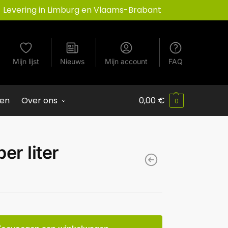
Levering in Limburg en Vlaams-Brabant
Mijn lijst
Nieuws
Mijn account
FAQ
ven
Over ons
0,00
€
0
er liter