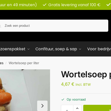
 uur en 49 minuten)
Gratis levering vanaf 100 €
Zoeken
izoenspakket
Confituur, soep & sap
Voor bedrij
es
Wortelsoep per liter
/
Wortelsoep p
4,67
€
Incl. BTW
Op voorraad