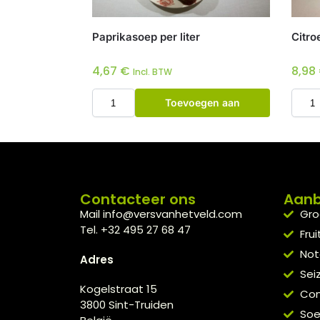
Paprikasoep per liter
Citro
4,67
€
8,98
Incl. BTW
Toevoegen aan
winkelwagen
Contacteer ons
Aan
Mail info@versvanhetveld.com
Gro
Tel. +32 495 27 68 47
Frui
Not
Adres
Sei
Kogelstraat 15
Con
3800 Sint-Truiden
So