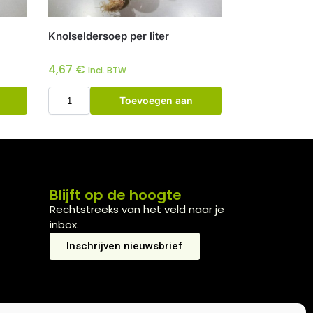
Knolseldersoep per liter
4,67
€
Incl. BTW
Toevoegen aan
winkelwagen
Blijft op de hoogte
Rechtstreeks van het veld naar je
inbox.
Inschrijven nieuwsbrief