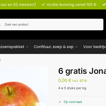
 uur en 52 minuten)
Gratis levering vanaf 100 €
Zoeken
izoenspakket
Confituur, soep & sap
Voor bedrij
l
6 gratis Jon
0,00
€
Incl. BTW
4 a 5 stuks per kg
Op voorraad