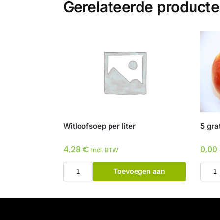
Gerelateerde product
Witloofsoep per liter
5 gra
4,28
€
0,00
Incl. BTW
Toevoegen aan
winkelwagen