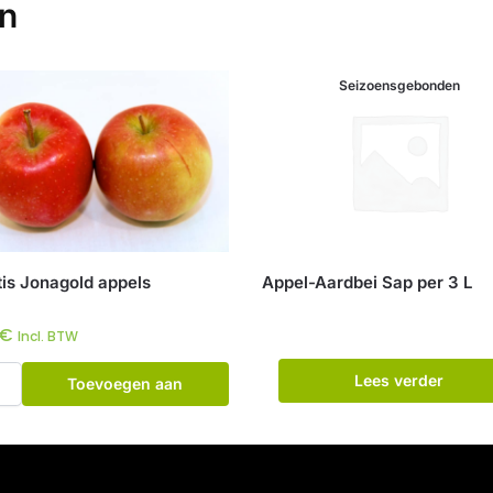
en
Seizoensgebonden
tis Jonagold appels
Appel-Aardbei Sap per 3 L
€
Incl. BTW
Lees verder
Toevoegen aan
winkelwagen