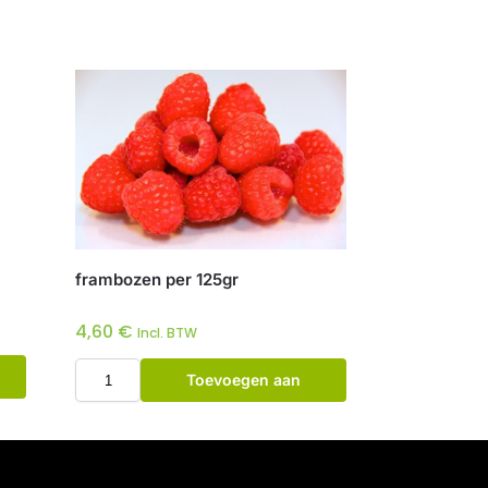
frambozen per 125gr
4,60
€
Incl. BTW
Toevoegen aan
winkelwagen