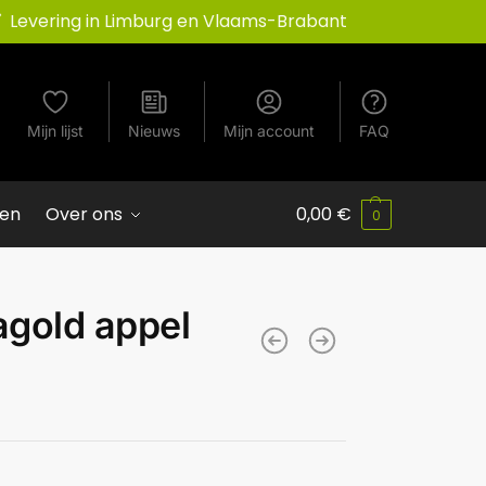
Levering in Limburg en Vlaams-Brabant
Mijn lijst
Nieuws
Mijn account
FAQ
ven
Over ons
0,00
€
0
agold appel