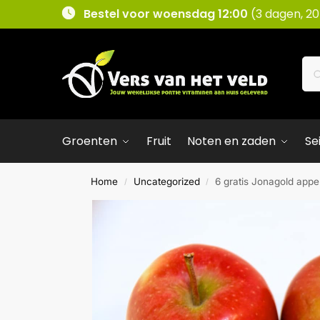
Bestel voor woensdag 12:00
(3 dagen, 20
Groenten
Fruit
Noten en zaden
Se
Home
Uncategorized
6 gratis Jonagold appe
/
/