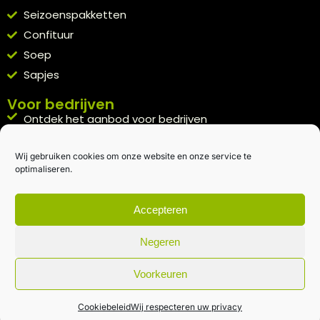
Seizoenspakketten
Confituur
Soep
Sapjes
Voor bedrijven
Ontdek het aanbod voor bedrijven
A la carte
Wij gebruiken cookies om onze website en onze service te
Kennismakingspakket aanvragen
optimaliseren.
Blijft op de hoogte
Rechtstreeks van het veld naar je inbox.
Accepteren
Inschrijven nieuwsbrief
Negeren
Voorkeuren
Algemene voorwaarden
|
Privacybeleid
| gemaakt met
door
creativitijd
Cookiebeleid
Wij respecteren uw privacy