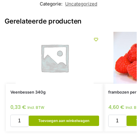
Categorie:
Uncategorized
Gerelateerde producten
Veenbessen 340g
frambozen per
0,33
€
4,60
€
Incl. BTW
Incl. 
Toevoegen aan winkelwagen