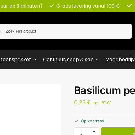
 uur en 3 minuten)
Gratis levering vanaf 100 €
Zoeken
izoenspakket
Confituur, soep & sap
Voor bedrij
Basilicum pe
0,23
€
Incl. BTW
Op voorraad