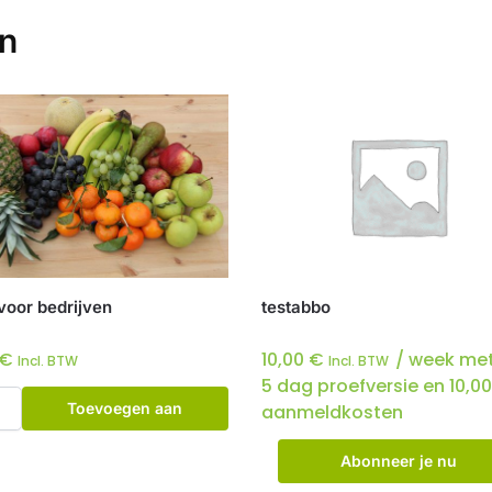
en
 voor bedrijven
testabbo
€
10,00
€
/ week met
Incl. BTW
Incl. BTW
5 dag proefversie en
10,0
Toevoegen aan
aanmeldkosten
winkelwagen
Abonneer je nu