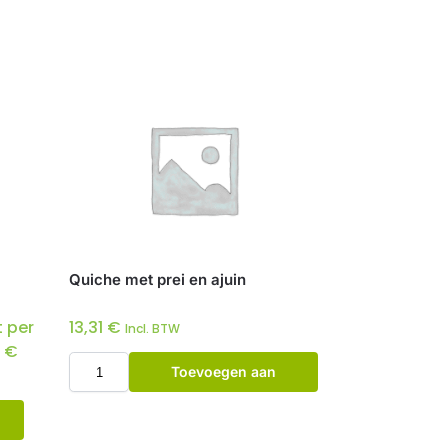
Quiche met prei en ajuin
 per
13,31
€
Incl. BTW
0
€
Toevoegen aan
winkelwagen