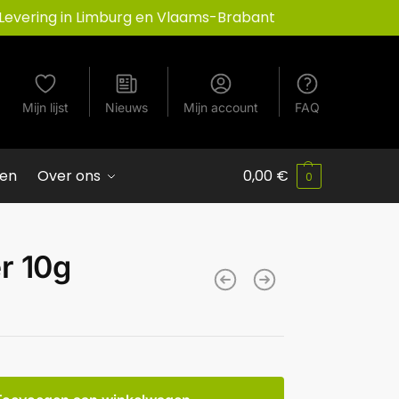
Levering in Limburg en Vlaams-Brabant
Mijn lijst
Nieuws
Mijn account
FAQ
ven
Over ons
0,00
€
0
r 10g