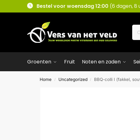
Bestel voor woensdag 12:00
(6 dagen, 8 
Groenten
Fruit
Noten en zaden
Se
Home
Uncategorized
BBQ-colli I (fakkel, sou
/
/