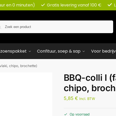
uur en 0 minuten)
Gratis levering vanaf 100 €
Zoeken
izoenspakket
Confituur, soep & sap
Voor bedrij
vlaki, chipo, brochette)
BBQ-colli I (
chipo, broch
5,85
€
Incl. BTW
Op voorraad