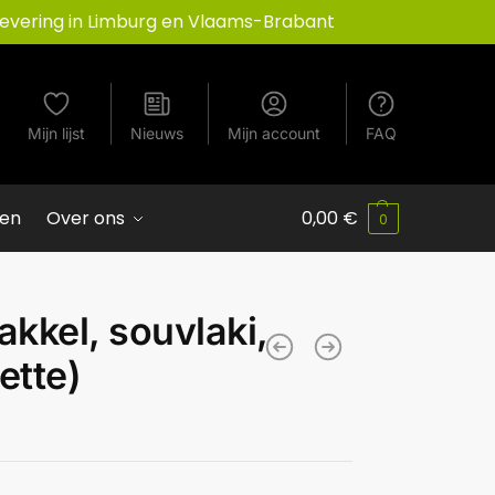
Levering in Limburg en Vlaams-Brabant
Mijn lijst
Nieuws
Mijn account
FAQ
ven
Over ons
0,00
€
0
fakkel, souvlaki,
ette)