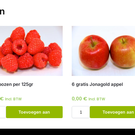
en
ozen per 125gr
6 gratis Jonagold appel
€
0,00
€
Incl. BTW
Incl. BTW
Toevoegen aan
Toevoegen aan
winkelwagen
winkelwagen