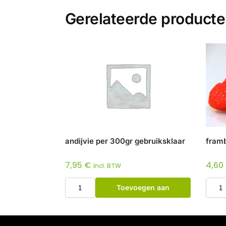
Gerelateerde product
andijvie per 300gr gebruiksklaar
framb
7,95
€
4,60
Incl. BTW
Toevoegen aan
winkelwagen