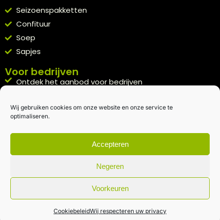
Seizoenspakketten
Confituur
Soep
Sapjes
Voor bedrijven
Ontdek het aanbod voor bedrijven
A la carte
Wij gebruiken cookies om onze website en onze service te
Kennismakingspakket aanvragen
optimaliseren.
Blijft op de hoogte
Rechtstreeks van het veld naar je inbox.
Accepteren
Inschrijven nieuwsbrief
Negeren
Voorkeuren
Algemene voorwaarden
|
Privacybeleid
| gemaakt met
door
creativitijd
Cookiebeleid
Wij respecteren uw privacy