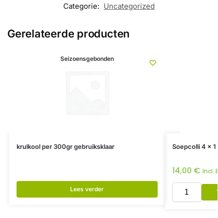
Categorie:
Uncategorized
Gerelateerde producten
Seizoensgebonden
krulkool per 300gr gebruiksklaar
Soepcolli 4 x 1 
14,00
€
Incl.
Lees verder