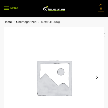
0
MENU
Home
Uncategorized
biefstuk 200g
/
/