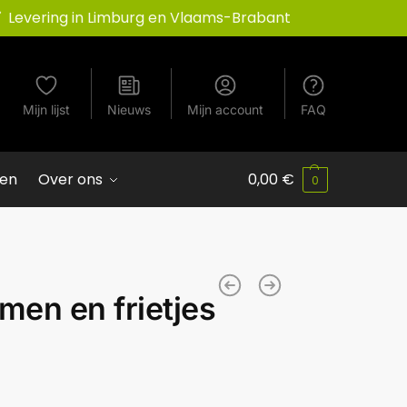
Levering in Limburg en Vlaams-Brabant
Mijn lijst
Nieuws
Mijn account
FAQ
ven
Over ons
0,00
€
0
en en frietjes