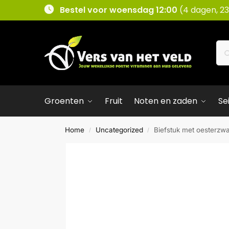
Bestel voor woensdag 12:00
(4 dagen, 23
Groenten
Fruit
Noten en zaden
Se
Home
Uncategorized
Biefstuk met oesterzwa
/
/