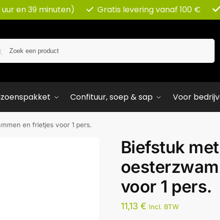
 uur en 39 minuten)
Gratis levering vanaf 100 €
Zoeken
izoenspakket
Confituur, soep & sap
Voor bedrij
mmen en frietjes voor 1 pers.
Biefstuk met
oesterzwamm
voor 1 pers.
11,13
€
Incl. BTW