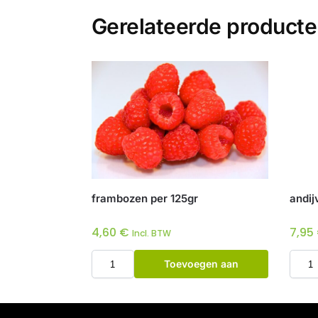
Gerelateerde product
frambozen per 125gr
andij
4,60
€
7,95
Incl. BTW
Toevoegen aan
winkelwagen