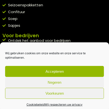
Seizoenspakketten
Confituur
Soep
Sapjes
Voor bedrijven
Ontdek het aanbod voor bedrijven
A la carte
Wij gebruiken cookies om onze website en onze service te
Kennismakingspakket aanvragen
optimaliseren.
Blijft op de hoogte
Rechtstreeks van het veld naar je inbox.
Accepteren
Inschrijven nieuwsbrief
Negeren
Voorkeuren
Algemene voorwaarden
|
Privacybeleid
| gemaakt met
door
creativitijd
Cookiebeleid
Wij respecteren uw privacy