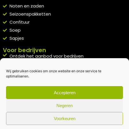
Noten en zaden
Seizoenspakketten
Confituur
Soep
Sapjes
Voor bedrijven
Ontdek het aanbod voor bedrijven
A la carte
Wij gebruiken cookies om onze website en onze service te
Kennismakingspakket aanvragen
optimaliseren.
Blijft op de hoogte
Rechtstreeks van het veld naar je inbox.
Accepteren
Inschrijven nieuwsbrief
Negeren
Voorkeuren
Algemene voorwaarden
|
Privacybeleid
| gemaakt met
door