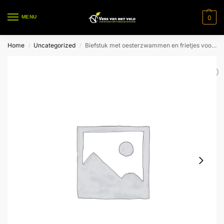
0
MENU
Home
Uncategorized
Biefstuk met oesterzwammen en frietjes voor 1 pers.
/
/