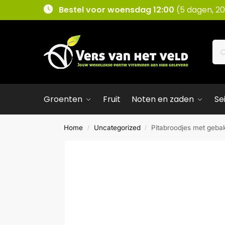
Bestel voor woensdag 12:00
(5 dagen, 20
Groenten
Fruit
Noten en zaden
Se
Home
Uncategorized
Pitabroodjes met geba
/
/