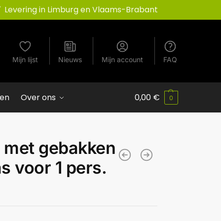
Levering in Limburg en Vlaams-Brabant
Mijn lijst
Nieuws
Mijn account
FAQ
ven
Over ons
0,00
€
0
s met gebakken
 voor 1 pers.