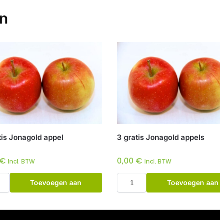
en
tis Jonagold appel
3 gratis Jonagold appels
€
0,00
€
Incl. BTW
Incl. BTW
Toevoegen aan
Toevoegen aan
winkelwagen
winkelwagen