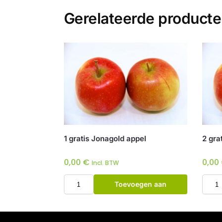
Gerelateerde product
1 gratis Jonagold appel
2 gra
0,00
€
0,00
Incl. BTW
Toevoegen aan
winkelwagen