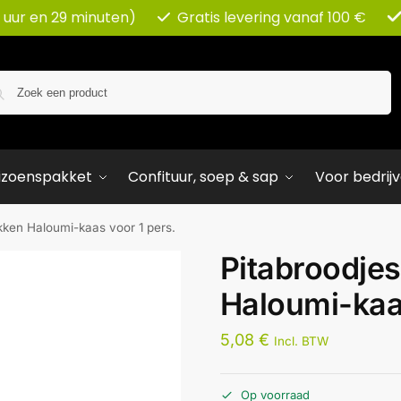
 uur en 29 minuten)
Gratis levering vanaf 100 €
Zoeken
izoenspakket
Confituur, soep & sap
Voor bedrij
kken Haloumi-kaas voor 1 pers.
Pitabroodje
Haloumi-kaas
5,08
€
Incl. BTW
Op voorraad