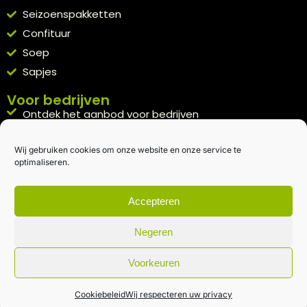
Seizoenspakketten
Confituur
Soep
Sapjes
Voor bedrijven
Ontdek het aanbod voor bedrijven
A la carte
Wij gebruiken cookies om onze website en onze service te
Kennismakingspakket aanvragen
optimaliseren.
Blijft op de hoogte
Rechtstreeks van het veld naar je inbox.
Accepteren
Inschrijven nieuwsbrief
Negeren
Voorkeuren
Algemene voorwaarden
|
Privacybeleid
| gemaakt met
door
creativitijd
Cookiebeleid
Wij respecteren uw privacy