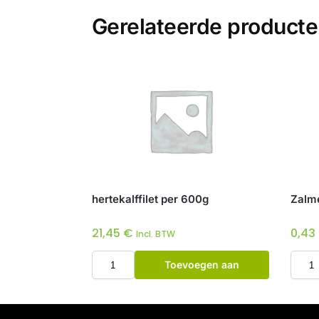
Gerelateerde product
hertekalffilet per 600g
Zalme
21,45
€
0,43
Incl. BTW
Toevoegen aan
winkelwagen