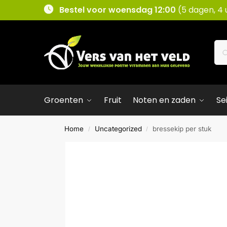
Bestel voor woensdag 12:00
(5 dagen, 4 
Groenten
Fruit
Noten en zaden
Se
Home
Uncategorized
bressekip per stuk
/
/