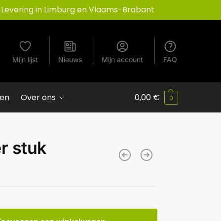
Levering in Limburg en Vlaams-Brabant
Mijn lijst
Nieuws
Mijn account
FAQ
ven
Over ons
0,00
€
0
r stuk