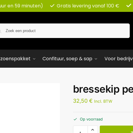
uur en 59 minuten)
Gratis levering vanaf 100 €
Zoeken
izoenspakket
Confituur, soep & sap
Voor bedrij
bressekip pe
32,50
€
Incl. BTW
Op voorraad