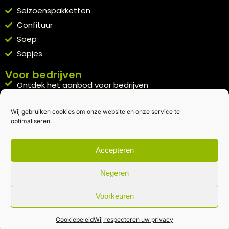
Seizoenspakketten
Confituur
Soep
Sapjes
Voor bedrijven
Ontdek het aanbod voor bedrijven
A la carte
Wij gebruiken cookies om onze website en onze service te
Kennismakingspakket aanvragen
optimaliseren.
Blijft op de hoogte
Rechtstreeks van het veld naar je inbox.
Accepteren
Inschrijven nieuwsbrief
Negeren
Voorkeuren
Algemene voorwaarden
|
Privacybeleid
| gemaakt met
door
creativitijd
Cookiebeleid
Wij respecteren uw privacy