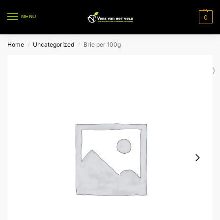
0
MENU
Home
Uncategorized
Brie per 100g
/
/