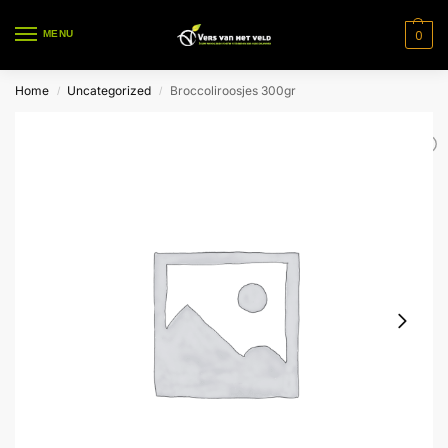
0
MENU
Home
Uncategorized
Broccoliroosjes 300gr
/
/