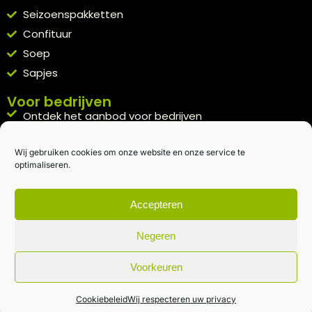
Seizoenspakketten
Confituur
Soep
Sapjes
Voor bedrijven
Ontdek het aanbod voor bedrijven
A la carte
Wij gebruiken cookies om onze website en onze service te
Kennismakingspakket aanvragen
optimaliseren.
Blijft op de hoogte
Rechtstreeks van het veld naar je inbox.
Accepteren
Inschrijven nieuwsbrief
Negeren
Voorkeuren
Algemene voorwaarden
|
Privacybeleid
| gemaakt met
door
creativitijd
Cookiebeleid
Wij respecteren uw privacy