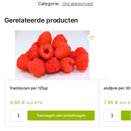
Categorie:
Uncategorized
Gerelateerde producten
frambozen per 125gr
andijvie per 30
4,60
€
7,95
€
Incl. BTW
Incl. 
Toevoegen aan winkelwagen