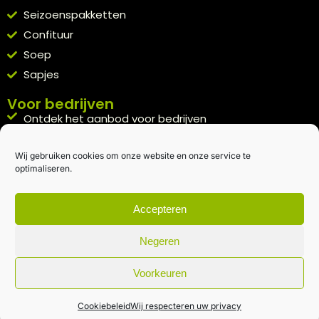
Seizoenspakketten
Confituur
Soep
Sapjes
Voor bedrijven
Ontdek het aanbod voor bedrijven
A la carte
Wij gebruiken cookies om onze website en onze service te
Kennismakingspakket aanvragen
optimaliseren.
Blijft op de hoogte
Rechtstreeks van het veld naar je inbox.
Accepteren
Inschrijven nieuwsbrief
Negeren
Voorkeuren
Algemene voorwaarden
|
Privacybeleid
| gemaakt met
door
creativitijd
Cookiebeleid
Wij respecteren uw privacy