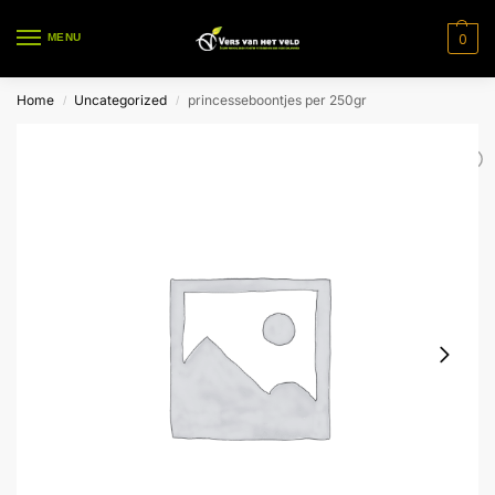
0
MENU
Home
Uncategorized
princesseboontjes per 250gr
/
/