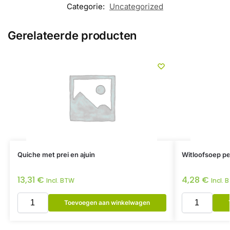
Categorie:
Uncategorized
Gerelateerde producten
Quiche met prei en ajuin
Witloofsoep per
13,31
€
4,28
€
Incl. BTW
Incl. 
Toevoegen aan winkelwagen