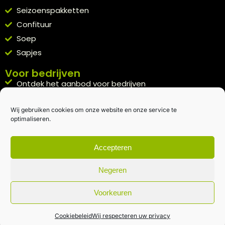
Seizoenspakketten
Confituur
Soep
Sapjes
Voor bedrijven
Ontdek het aanbod voor bedrijven
A la carte
Wij gebruiken cookies om onze website en onze service te
Kennismakingspakket aanvragen
optimaliseren.
Blijft op de hoogte
Rechtstreeks van het veld naar je inbox.
Accepteren
Inschrijven nieuwsbrief
Negeren
Voorkeuren
Algemene voorwaarden
|
Privacybeleid
| gemaakt met
door
creativitijd
Cookiebeleid
Wij respecteren uw privacy