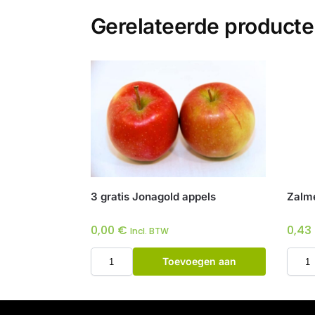
Gerelateerde product
3 gratis Jonagold appels
Zalme
0,00
€
0,43
Incl. BTW
Toevoegen aan
winkelwagen