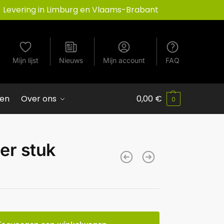
Levering in Limburg en Vlaams-Brabant
Mijn lijst
Nieuws
Mijn account
FAQ
ven
Over ons
0,00
€
0
er stuk