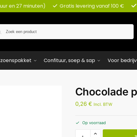
 uur en 27 minuten)
Gratis levering vanaf 100 €
Zoeken
izoenspakket
Confituur, soep & sap
Voor bedrij
Chocolade p
0,26
€
Incl. BTW
Op voorraad