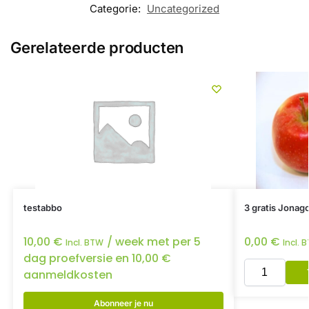
Categorie:
Uncategorized
Gerelateerde producten
testabbo
3 gratis Jonag
10,00
€
/ week met per 5
0,00
€
Incl. BTW
Incl. 
dag proefversie en
10,00
€
aanmeldkosten
Abonneer je nu