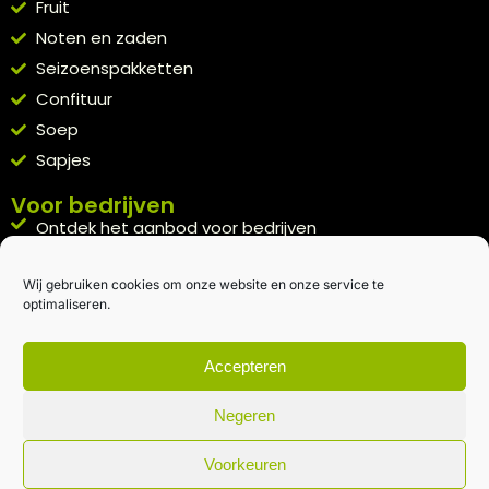
Fruit
Noten en zaden
Seizoenspakketten
Confituur
Soep
Sapjes
Voor bedrijven
Ontdek het aanbod voor bedrijven
A la carte
Wij gebruiken cookies om onze website en onze service te
Kennismakingspakket aanvragen
optimaliseren.
Blijft op de hoogte
Rechtstreeks van het veld naar je inbox.
Accepteren
Inschrijven nieuwsbrief
Negeren
Voorkeuren
Algemene voorwaarden
|
Privacybeleid
| gemaakt met
door