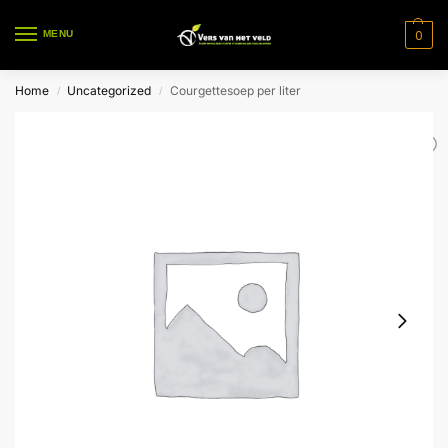
0
MENU
Home
Uncategorized
Courgettesoep per liter
/
/