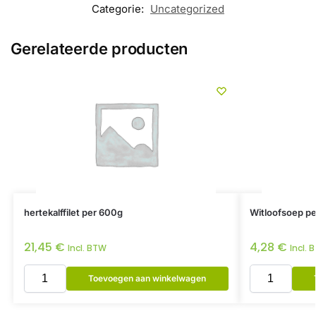
Categorie:
Uncategorized
Gerelateerde producten
hertekalffilet per 600g
Witloofsoep per
21,45
€
4,28
€
Incl. BTW
Incl. 
Toevoegen aan winkelwagen