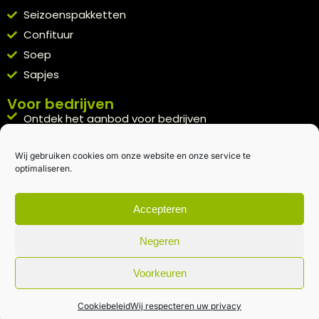
Seizoenspakketten
Confituur
Soep
Sapjes
Voor bedrijven
Ontdek het aanbod voor bedrijven
A la carte
Wij gebruiken cookies om onze website en onze service te
Kennismakingspakket aanvragen
optimaliseren.
Blijft op de hoogte
Rechtstreeks van het veld naar je inbox.
Accepteren
Inschrijven nieuwsbrief
Negeren
Voorkeuren
Algemene voorwaarden
|
Privacybeleid
| gemaakt met
door
creativitijd
Cookiebeleid
Wij respecteren uw privacy