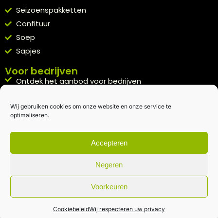
Seizoenspakketten
Confituur
Soep
Sapjes
Voor bedrijven
Ontdek het aanbod voor bedrijven
A la carte
Wij gebruiken cookies om onze website en onze service te
Kennismakingspakket aanvragen
optimaliseren.
Blijft op de hoogte
Rechtstreeks van het veld naar je inbox.
Accepteren
Inschrijven nieuwsbrief
Negeren
Voorkeuren
Algemene voorwaarden
|
Privacybeleid
| gemaakt met
door
creativitijd
Cookiebeleid
Wij respecteren uw privacy