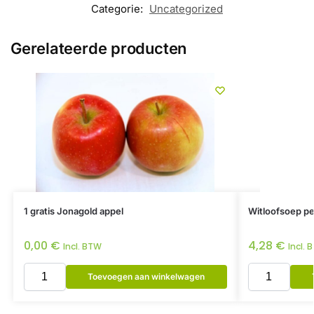
Categorie:
Uncategorized
Gerelateerde producten
1 gratis Jonagold appel
Witloofsoep per
0,00
€
4,28
€
Incl. BTW
Incl. 
Toevoegen aan winkelwagen