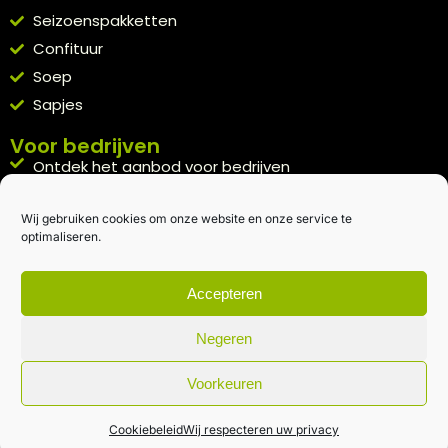
Seizoenspakketten
Confituur
Soep
Sapjes
Voor bedrijven
Ontdek het aanbod voor bedrijven
A la carte
Wij gebruiken cookies om onze website en onze service te
Kennismakingspakket aanvragen
optimaliseren.
Blijft op de hoogte
Rechtstreeks van het veld naar je inbox.
Accepteren
Inschrijven nieuwsbrief
Negeren
Voorkeuren
Algemene voorwaarden
|
Privacybeleid
| gemaakt met
door
creativitijd
Cookiebeleid
Wij respecteren uw privacy