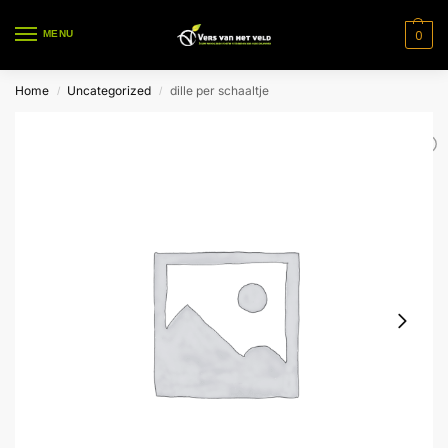
0
MENU
Home
Uncategorized
dille per schaaltje
/
/