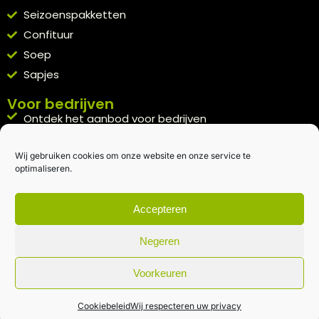
Seizoenspakketten
Confituur
Soep
Sapjes
Voor bedrijven
Ontdek het aanbod voor bedrijven
A la carte
Wij gebruiken cookies om onze website en onze service te
Kennismakingspakket aanvragen
optimaliseren.
Blijft op de hoogte
Rechtstreeks van het veld naar je inbox.
Accepteren
Inschrijven nieuwsbrief
Negeren
Voorkeuren
Algemene voorwaarden
|
Privacybeleid
| gemaakt met
door
creativitijd
Cookiebeleid
Wij respecteren uw privacy