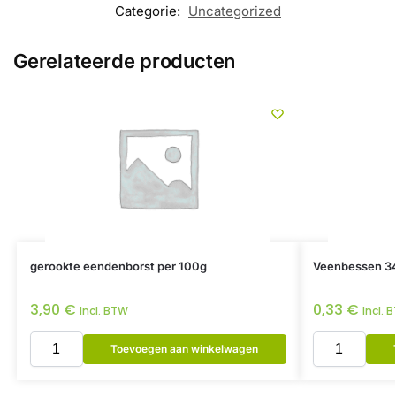
Categorie:
Uncategorized
Gerelateerde producten
gerookte eendenborst per 100g
Veenbessen 3
3,90
€
0,33
€
Incl. BTW
Incl. 
Toevoegen aan winkelwagen