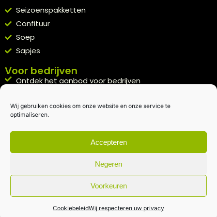
Seizoenspakketten
Confituur
Soep
Sapjes
Voor bedrijven
Ontdek het aanbod voor bedrijven
A la carte
Wij gebruiken cookies om onze website en onze service te
Kennismakingspakket aanvragen
optimaliseren.
Blijft op de hoogte
Rechtstreeks van het veld naar je inbox.
Accepteren
Inschrijven nieuwsbrief
Negeren
Voorkeuren
Algemene voorwaarden
|
Privacybeleid
| gemaakt met
door
creativitijd
Cookiebeleid
Wij respecteren uw privacy