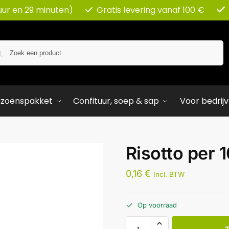
uur en 29 minuten)
Gratis levering vanaf 100 €
Zoeken
izoenspakket
Confituur, soep & sap
Voor bedrij
Risotto per 
0,16
€
Incl. BTW
Op voorraad