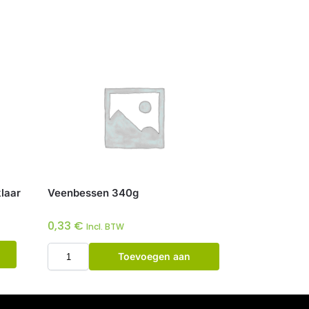
klaar
Veenbessen 340g
0,33
€
Incl. BTW
Toevoegen aan
winkelwagen