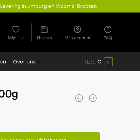
Levering in Limburg en Vlaams-Brabant
Mijn lijst
Nieuws
Mijn account
FAQ
ven
Over ons
0,00
€
0
100g