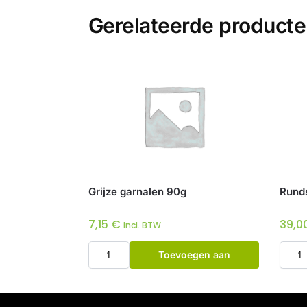
Gerelateerde product
Grijze garnalen 90g
Runds
7,15
€
39,0
Incl. BTW
Toevoegen aan
winkelwagen