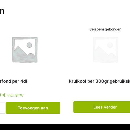
en
Seizoensgebonden
fond per 4dl
krulkool per 300gr gebruiks
0
€
Incl. BTW
Lees verder
Toevoegen aan
winkelwagen