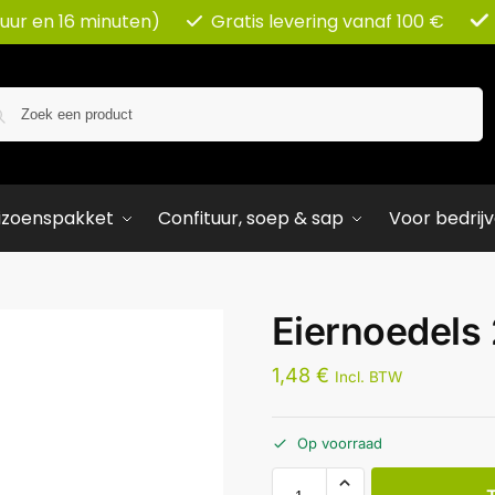
 uur en 16 minuten)
Gratis levering vanaf 100 €
Zoeken
izoenspakket
Confituur, soep & sap
Voor bedrij
Eiernoedels
1,48
€
Incl. BTW
Op voorraad