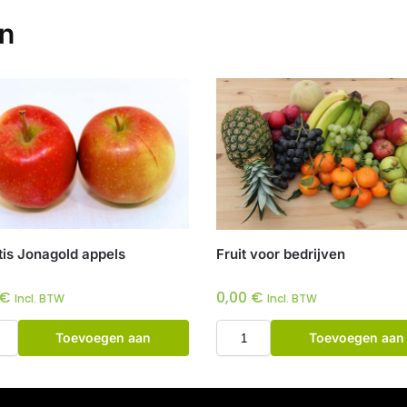
en
tis Jonagold appels
Fruit voor bedrijven
€
0,00
€
Incl. BTW
Incl. BTW
Toevoegen aan
Toevoegen aan
winkelwagen
winkelwagen