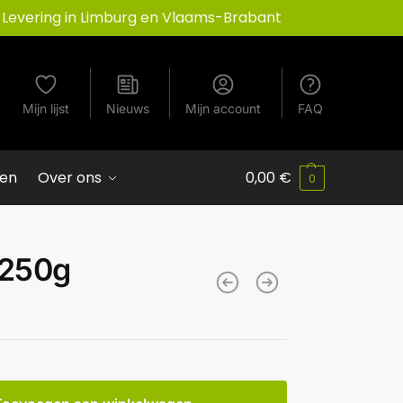
Levering in Limburg en Vlaams-Brabant
Mijn lijst
Nieuws
Mijn account
FAQ
ven
Over ons
0,00
€
0
 250g