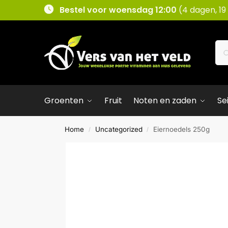
Bestel voor woensdag 12:00
(4 dagen, 19
Groenten
Fruit
Noten en zaden
Se
Home
Uncategorized
Eiernoedels 250g
/
/