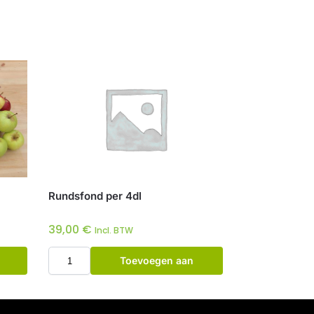
Rundsfond per 4dl
39,00
€
Incl. BTW
Toevoegen aan
winkelwagen