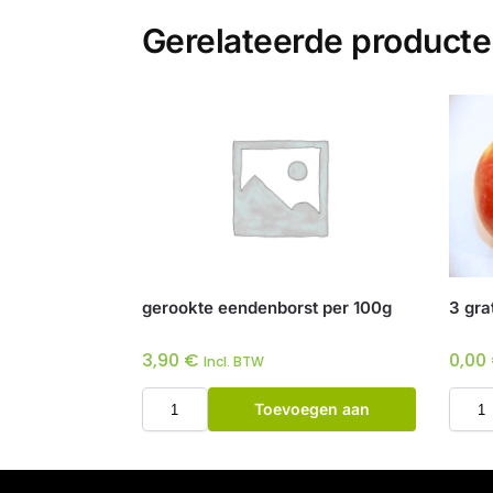
Gerelateerde product
gerookte eendenborst per 100g
3 gra
3,90
€
0,00
Incl. BTW
Toevoegen aan
winkelwagen