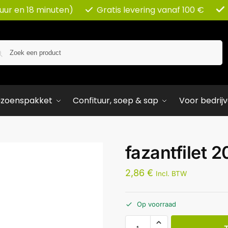
 uur en 18 minuten)
Gratis levering vanaf 100 €
Zoeken
izoenspakket
Confituur, soep & sap
Voor bedrij
fazantfilet 
2,86
€
Incl. BTW
Op voorraad