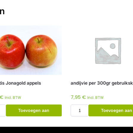
en
tis Jonagold appels
andijvie per 300gr gebruiksk
€
7,95
€
Incl. BTW
Incl. BTW
Toevoegen aan
Toevoegen aan
winkelwagen
winkelwagen