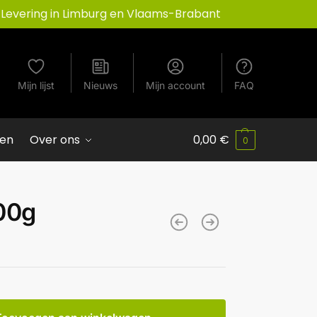
Levering in Limburg en Vlaams-Brabant
Mijn lijst
Nieuws
Mijn account
FAQ
ven
Over ons
0,00
€
0
200g