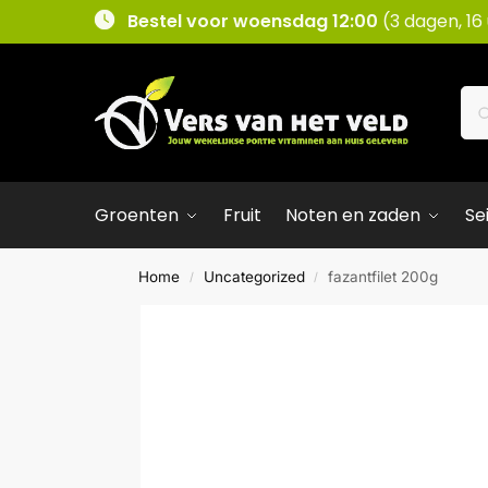
Bestel voor woensdag 12:00
(3 dagen, 16
Groenten
Fruit
Noten en zaden
Se
Home
Uncategorized
fazantfilet 200g
/
/