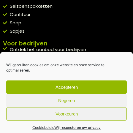
Seizoenspakketten
Confituur
Soep
Sapjes
Voor bedrijven
Ontdek het aanbod voor bedrijven
A la carte
Wij gebruiken cookies om onze website en onze service te
Kennismakingspakket aanvragen
optimaliseren.
Blijft op de hoogte
Rechtstreeks van het veld naar je inbox.
Accepteren
Inschrijven nieuwsbrief
Negeren
Voorkeuren
Algemene voorwaarden
|
Privacybeleid
| gemaakt met
door
creativitijd
Cookiebeleid
Wij respecteren uw privacy