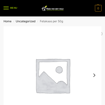
0
MENU
Home
Uncategorized
Fetakaas per 50g
/
/