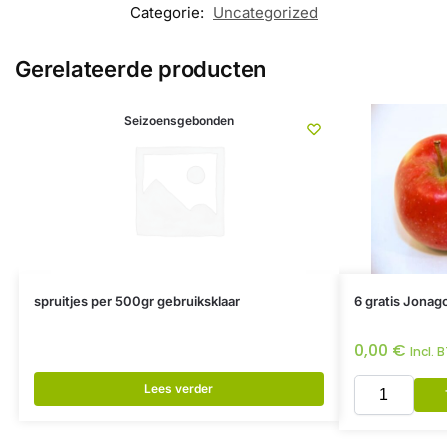
Categorie:
Uncategorized
Gerelateerde producten
Seizoensgebonden
spruitjes per 500gr gebruiksklaar
6 gratis Jonago
0,00
€
Incl. 
Lees verder