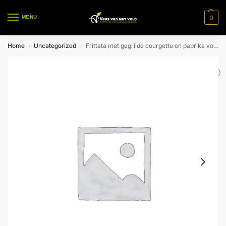
0
MENU
Home
Uncategorized
Frittata met gegrilde courgette en paprika voor 1 pers.
/
/