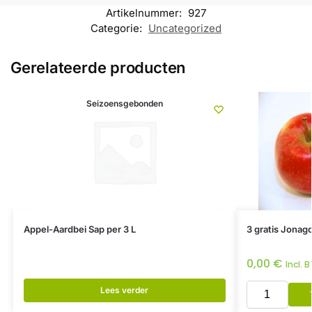
Artikelnummer:
927
Categorie:
Uncategorized
Gerelateerde producten
Seizoensgebonden
Appel-Aardbei Sap per 3 L
3 gratis Jonag
0,00
€
Incl. 
Lees verder