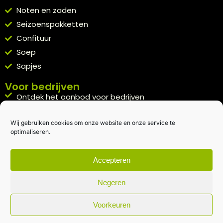
Noten en zaden
Seizoenspakketten
Confituur
Soep
Sapjes
Voor bedrijven
Ontdek het aanbod voor bedrijven
A la carte
Wij gebruiken cookies om onze website en onze service te
Kennismakingspakket aanvragen
optimaliseren.
Blijft op de hoogte
Rechtstreeks van het veld naar je inbox.
Accepteren
Inschrijven nieuwsbrief
Negeren
Voorkeuren
Algemene voorwaarden
|
Privacybeleid
| gemaakt met
door