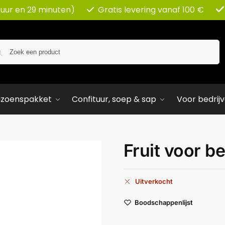
 uur en 29 minuten)
Gratis levering vanaf 100 €
Zoeken
izoenspakket
Confituur, soep & sap
Voor bedrij
Fruit voor b
Uitverkocht
Boodschappenlijst