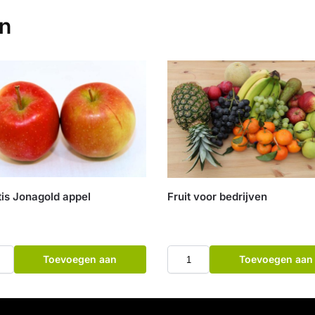
en
tis Jonagold appel
Fruit voor bedrijven
Toevoegen aan
Toevoegen aan
winkelwagen
winkelwagen