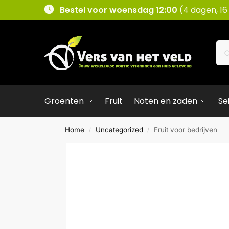
Bestel voor woensdag 12:00
(4 dagen, 16
Groenten
Fruit
Noten en zaden
Se
Home
Uncategorized
Fruit voor bedrijven
/
/