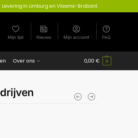
Levering in Limburg en Vlaams-Brabant
Mijn lijst
Nieuws
Mijn account
FAQ
ven
Over ons
0,00
€
0
edrijven