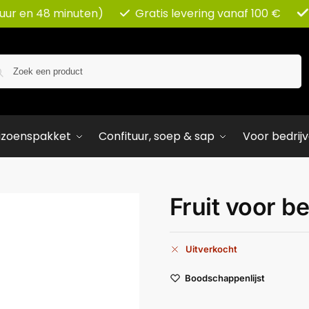
 uur en 48 minuten)
Gratis levering vanaf 100 €
Zoeken
izoenspakket
Confituur, soep & sap
Voor bedrij
Fruit voor b
Uitverkocht
Boodschappenlijst