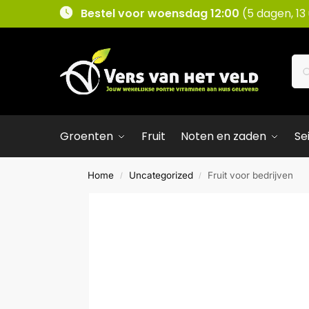
Bestel voor woensdag 12:00
(5 dagen, 13
Groenten
Fruit
Noten en zaden
Se
Home
Uncategorized
Fruit voor bedrijven
/
/