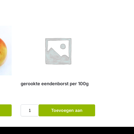
gerookte eendenborst per 100g
Toevoegen aan
winkelwagen