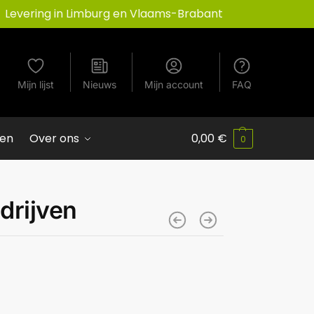
Levering in Limburg en Vlaams-Brabant
Mijn lijst
Nieuws
Mijn account
FAQ
ven
Over ons
0,00
€
0
edrijven