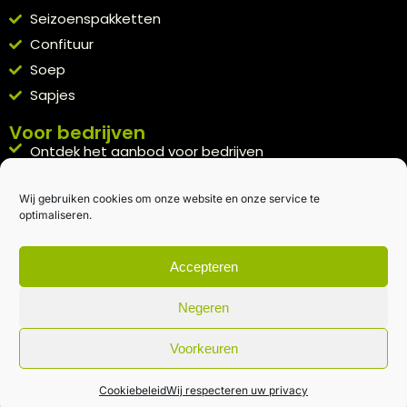
Seizoenspakketten
Confituur
Soep
Sapjes
Voor bedrijven
Ontdek het aanbod voor bedrijven
A la carte
Wij gebruiken cookies om onze website en onze service te
Kennismakingspakket aanvragen
optimaliseren.
Blijft op de hoogte
Rechtstreeks van het veld naar je inbox.
Accepteren
Inschrijven nieuwsbrief
Negeren
Voorkeuren
Algemene voorwaarden
|
Privacybeleid
| gemaakt met
door
creativitijd
Cookiebeleid
Wij respecteren uw privacy