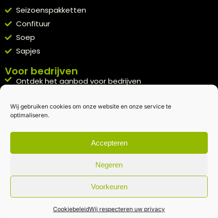
Seizoenspakketten
Confituur
Soep
Sapjes
Voor bedrijven
Ontdek het aanbod voor bedrijven
A la carte
Wij gebruiken cookies om onze website en onze service te
Kennismakingspakket aanvragen
optimaliseren.
Blijft op de hoogte
Rechtstreeks van het veld naar je inbox.
Accepteren
Inschrijven nieuwsbrief
Negeren
Voorkeuren
Algemene voorwaarden
|
Privacybeleid
| gemaakt met
door
creativitijd
Cookiebeleid
Wij respecteren uw privacy