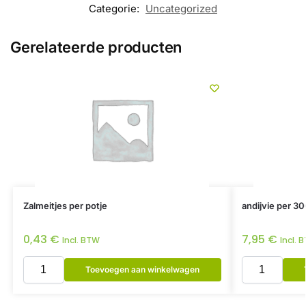
Categorie:
Uncategorized
Gerelateerde producten
Zalmeitjes per potje
andijvie per 30
0,43
€
7,95
€
Incl. BTW
Incl. 
Toevoegen aan winkelwagen