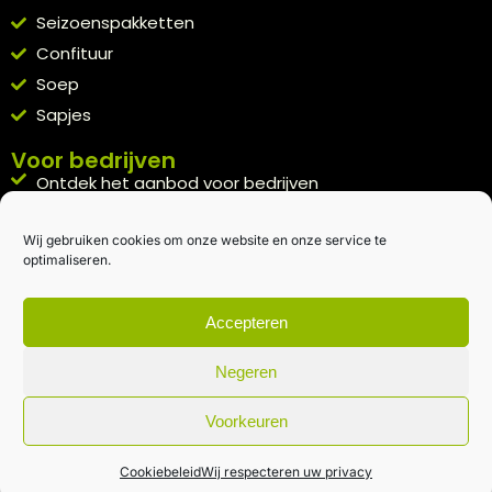
Seizoenspakketten
Confituur
Soep
Sapjes
Voor bedrijven
Ontdek het aanbod voor bedrijven
A la carte
Wij gebruiken cookies om onze website en onze service te
Kennismakingspakket aanvragen
optimaliseren.
Blijft op de hoogte
Rechtstreeks van het veld naar je inbox.
Accepteren
Inschrijven nieuwsbrief
Negeren
Voorkeuren
Algemene voorwaarden
|
Privacybeleid
| gemaakt met
door
creativitijd
Cookiebeleid
Wij respecteren uw privacy